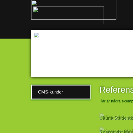
Referen
CMS-kunder
Här är några exem
Ultuna Studentk
Rosenqvist Mas