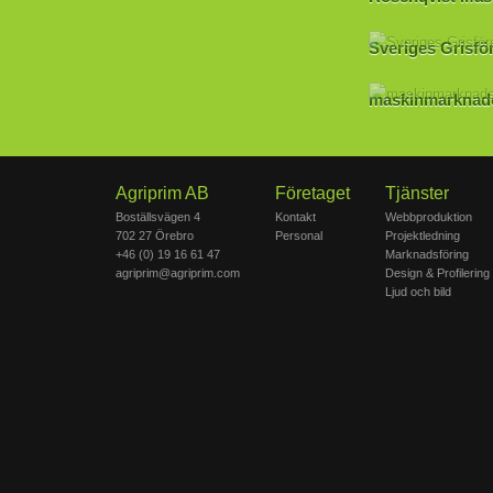
Sveriges Grisfö
maskinmarknad
Agriprim AB
Företaget
Tjänster
Boställsvägen 4
Kontakt
Webbproduktion
702 27 Örebro
Personal
Projektledning
+46 (0) 19 16 61 47
Marknadsföring
agriprim@agriprim.com
Design & Profilering
Ljud och bild